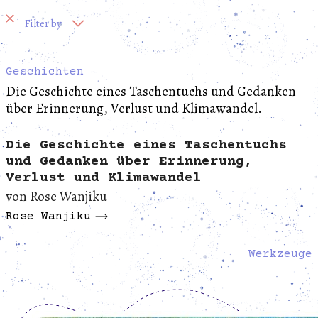
Filter by
Notizen
Geschichten
Werkzeuge
Geschichten
Die Geschichte eines Taschentuchs und Gedanken
über Erinnerung, Verlust und Klimawandel.
2022
2023
2024
2025
2026
Die Geschichte eines Taschentuchs
und Gedanken über Erinnerung,
Verlust und Klimawandel
von Rose Wanjiku
Rose Wanjiku
Werkzeuge