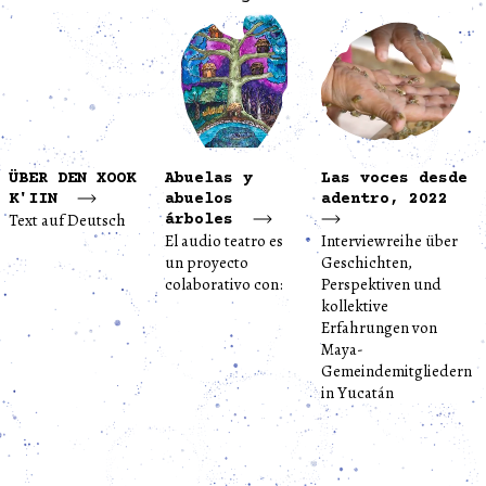
ÜBER DEN XOOK
Abuelas y
Las voces desde
K'IIN
abuelos
adentro, 2022
Text auf Deutsch
árboles
El audio teatro es
Interviewreihe über
un proyecto
Geschichten,
colaborativo con:
Perspektiven und
kollektive
Erfahrungen von
Maya-
Gemeindemitgliedern
in Yucatán