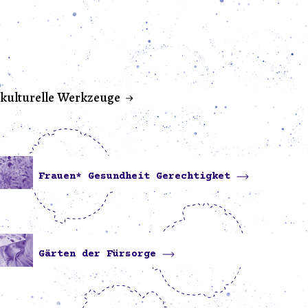
kulturelle Werkzeuge
Frauen* Gesundheit Gerechtigket
Gärten der Fürsorge