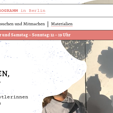
ROGRAMM
in Berlin
suchen und Mitmachen
Materialien
onntag: 12 – 19 Uhr
Wir haben 
EN,
?
stlerinnen
n