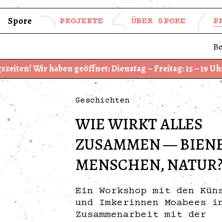
Spore
PROJEKTE
ÜBER SPORE
P
Be
 geöffnet: Dienstag – Freitag: 15 – 19 Uhr und Samstag – S
Geschichten
WIE WIRKT ALLES
ZUSAMMEN — BIEN
MENSCHEN, NATUR
Ein Workshop mit den Kün
und Imkerinnen Moabees i
Zusammenarbeit mit der