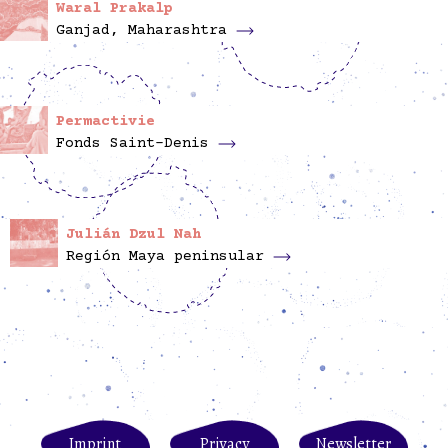
Waral Prakalp
Ganjad, Maharashtra
Permactivie
Fonds Saint-Denis
Julián Dzul Nah
Región Maya peninsular
Imprint
Privacy
Newsletter