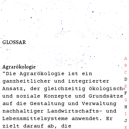
eöffnet: Dienstag – Freitag: 15 – 19 Uhr und Samstag – Son
GLOSSAR
A
Agrarökologie
B
C
"Die Agrarökologie ist ein
D
ganzheitlicher und integrierter
E
Ansatz, der gleichzeitig ökologische
F
und soziale Konzepte und Grundsätze
G
auf die Gestaltung und Verwaltung
H
nachhaltiger Landwirtschafts- und
I
Lebensmittelsysteme anwendet. Er
J
zielt darauf ab, die
K