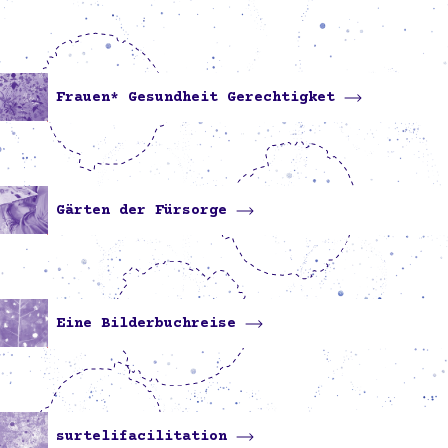
Frauen* Gesundheit Gerechtigket
Gärten der Fürsorge
Eine Bilderbuchreise
surtelifacilitation