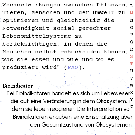
Wechselwirkungen zwischen Pflanzen,
L
Tieren, Menschen und der Umwelt zu
M
optimieren und gleichzeitig die
N
O
Notwendigkeit sozial gerechter
P
Lebensmittelsysteme zu
Q
berücksichtigen, in denen die
R
Menschen selbst entscheiden können,
S
was sie essen und wie und wo es
T
produziert wird" (
FAO
).
U
V
Bioindicator
W
Bei Bioindikatoren handelt es sich um Lebewesen,
X
Y
die auf eine Veränderung in dem Ökosystem, in
Z
dem sie leben reagieren. Die Interpretation von
Bioindikatoren erlauben eine Einschätzung über
den Gesamtzustand von Ökosystemen.