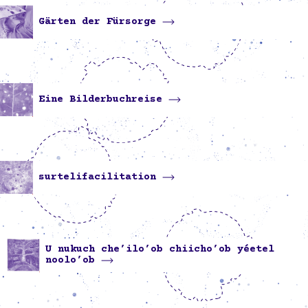
Gärten der Fürsorge
Eine Bilderbuchreise
surtelifacilitation
U nukuch che’ilo’ob chiicho’ob yéetel
noolo’ob