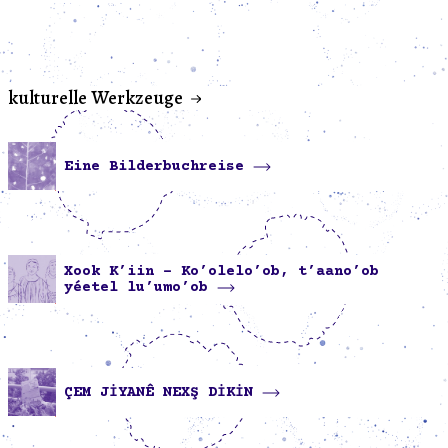
kulturelle Werkzeuge
Eine Bilderbuchreise
Xook K’iin – Ko’olelo’ob, t’aano’ob
yéetel lu’umo’ob
ÇEM JİYANÊ NEXŞ DİKİN