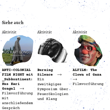
Siehe auch
Aktivität
Aktivität
Aktivität
ANTI-COLONIAL
Burning
ALFILM: The
FILM NIGHT mit
Silence
Clown of Gaza
_Subkontinent:
Ein
Kus Kari
Filmvorführung
zweitägiges
Gongul
Symposium über
Filmvorführung
Feuerökologien
mit
und Klang
anschließendem
Gespräch