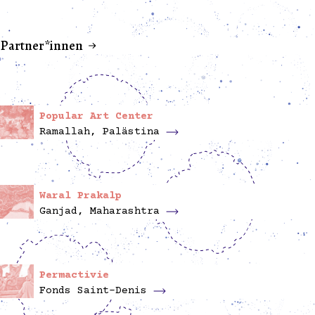
Partner*innen
Popular Art Center
Ramallah, Palästina
Waral Prakalp
Ganjad, Maharashtra
Permactivie
Fonds Saint-Denis