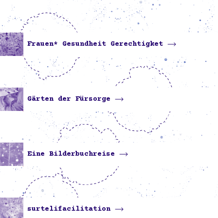
Frauen* Gesundheit Gerechtigket
Gärten der Fürsorge
Eine Bilderbuchreise
surtelifacilitation