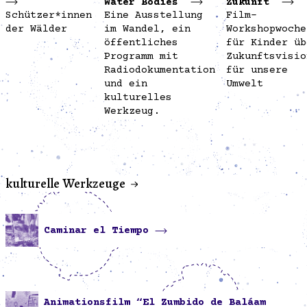
Water Bodies
Zukunft
Schützer*innen
Eine Ausstellung
Film-
der Wälder
im Wandel, ein
Workshopwoche
öffentliches
für Kinder üb
Programm mit
Zukunftsvisio
Radiodokumentation
für unsere
und ein
Umwelt
kulturelles
Werkzeug.
kulturelle Werkzeuge
Caminar el Tiempo
Animationsfilm “El Zumbido de Baláam