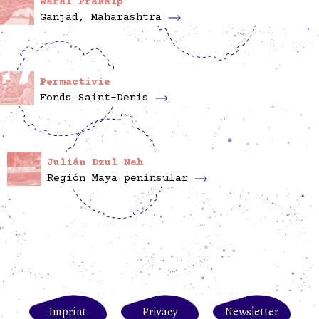
Waral Prakalp
Ganjad, Maharashtra
Permactivie
Fonds Saint-Denis
Julián Dzul Nah
Región Maya peninsular
Imprint
Privacy
Newsletter