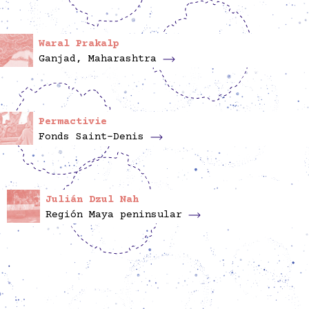
Waral Prakalp
Ganjad, Maharashtra
Permactivie
Fonds Saint-Denis
Julián Dzul Nah
Región Maya peninsular