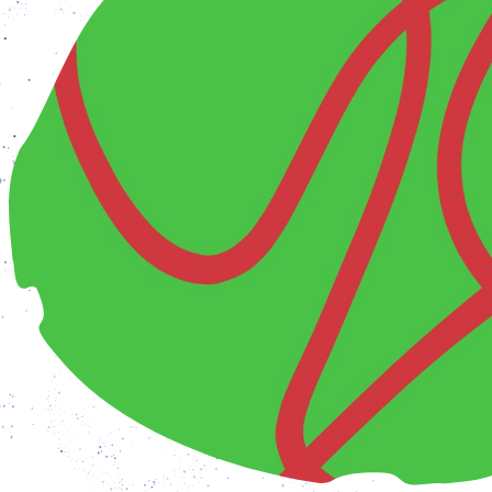
n geöffnet: Dienstag – Freitag: 15 – 19 Uhr und Samstag –