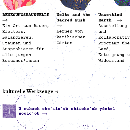
BEWEGUNGSBAUSTELLE
Welto and the
Unsettled
Sacred Bush
Earth
Ein Ort zum Bauen,
Ausstellung
Lernen von
Klettern,
und
karibischen
Balancieren,
Kollaborativ
Gärten
Staunen und
Programm übe
Ausprobieren für
Land,
alle jungen
Enteignung u
Besucher*innen
Widerstand
kulturelle Werkzeuge
U nukuch che’ilo’ob chiicho’ob yéetel
noolo’ob