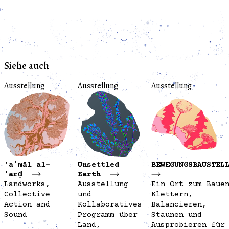
Siehe auch
Ausstellung
Ausstellung
Ausstellung
'aʿmāl al-
Unsettled
BEWEGUNGSBAUSTEL
'arḍ
Earth
Landworks,
Ausstellung
Ein Ort zum Baue
Collective
und
Klettern,
Action and
Kollaboratives
Balancieren,
Sound
Programm über
Staunen und
Land,
Ausprobieren für