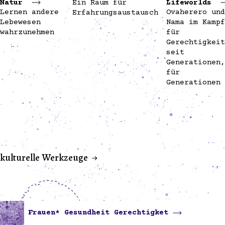
Natur
Ein Raum für
Lifeworlds
Lernen andere
Ovaherero und
Erfahrungsaustausch
Lebewesen
Nama im Kampf
wahrzunehmen
für
Gerechtigkeit
seit
Generationen,
für
Generationen
kulturelle Werkzeuge
Frauen* Gesundheit Gerechtigket