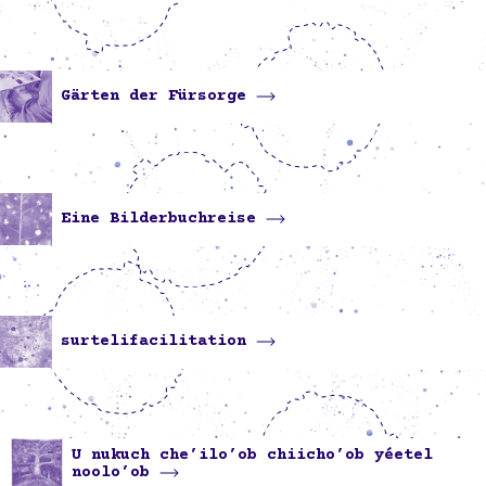
Gärten der Fürsorge
Eine Bilderbuchreise
surtelifacilitation
U nukuch che’ilo’ob chiicho’ob yéetel
noolo’ob