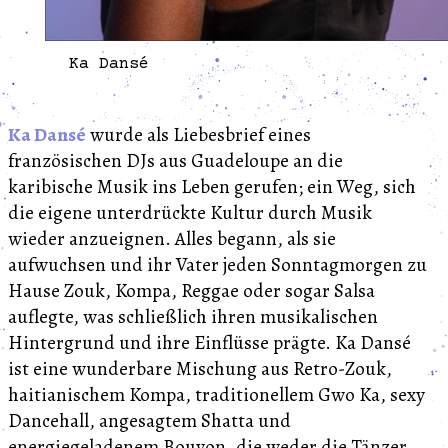
Ka Dansé
Ka Dansé
wurde als Liebesbrief eines
französischen DJs aus Guadeloupe an die
karibische Musik ins Leben gerufen; ein Weg, sich
die eigene unterdrückte Kultur durch Musik
wieder anzueignen. Alles begann, als sie
aufwuchsen und ihr Vater jeden Sonntagmorgen zu
Hause Zouk, Kompa, Reggae oder sogar Salsa
auflegte, was schließlich ihren musikalischen
Hintergrund und ihre Einflüsse prägte. Ka Dansé
ist eine wunderbare Mischung aus Retro-Zouk,
haitianischem Kompa, traditionellem Gwo Ka, sexy
Dancehall, angesagtem Shatta und
energiegeladenem Bouyon, die weder die Tänzer