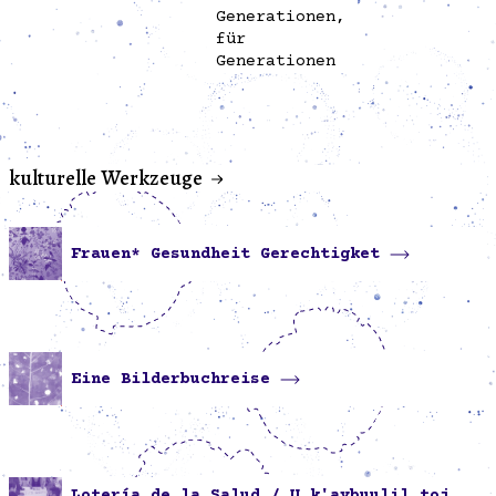
Generationen,
für
Generationen
kulturelle Werkzeuge
Frauen* Gesundheit Gerechtigket
Eine Bilderbuchreise
Lotería de la Salud / U k'aybuulil toj