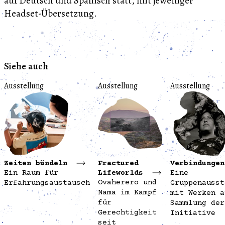
auf Deutsch und Spanisch statt, mit jeweiliger
Headset-Übersetzung.
Siehe auch
Ausstellung
Ausstellung
Ausstellung
Zeiten bündeln
Fractured
Verbindungen
Ein Raum für
Lifeworlds
Eine
Ovaherero und
Erfahrungsaustausch
Gruppenausst
Nama im Kampf
mit Werken a
für
Sammlung der
Gerechtigkeit
Initiative
seit