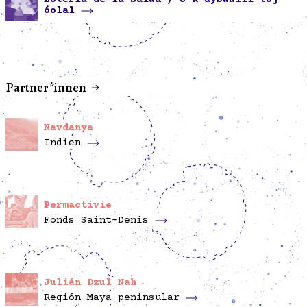
óolal
Partner*innen
Navdanya
Indien
Permactivie
Fonds Saint-Denis
Julián Dzul Nah
Región Maya peninsular