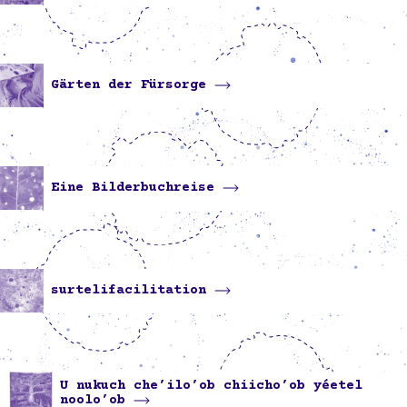
Gärten der Fürsorge
Eine Bilderbuchreise
surtelifacilitation
U nukuch che’ilo’ob chiicho’ob yéetel
noolo’ob