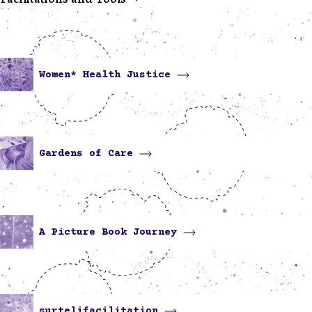
Women* Health Justice
Gardens of Care
A Picture Book Journey
surtelifacilitation