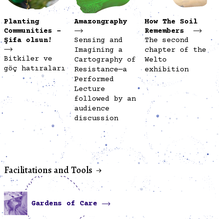
Planting
Amazongraphy
How The Soil
Communities –
Remembers
Şifa olsun!
Sensing and
The second
Imagining a
chapter of the
Bitkiler ve
Cartography of
Welto
göç hatıraları
Resistance—a
exhibition
Performed
Lecture
followed by an
audience
discussion
Facilitations and Tools
Gardens of Care