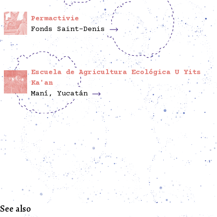
Permactivie
Fonds Saint-Denis
Escuela de Agricultura Ecológica U Yits
Ka'an
Maní, Yucatán
See also