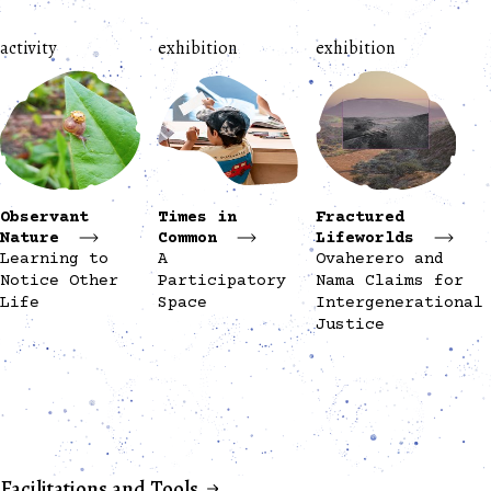
activity
exhibition
exhibition
Observant
Times in
Fractured
Nature
Common
Lifeworlds
Learning to
A
Ovaherero and
Notice Other
Participatory
Nama Claims for
Life
Space
Intergenerational
Justice
Facilitations and Tools