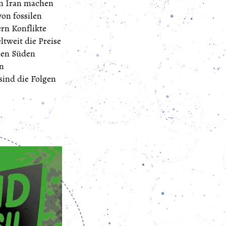
en Iran machen
von fossilen
ern Konflikte
ltweit die Preise
len Süden
n
sind die Folgen