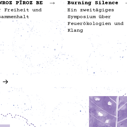
WROZ PÎROZ BE
Burning Silence
r Freiheit und
Ein zweitägiges
sammenhalt
Symposium über
Feuerökologien und
Klang