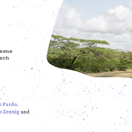
sene
sch
o Pardo,
n Zennig
und