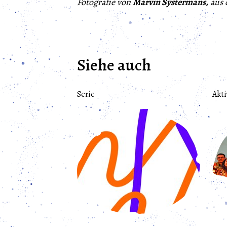
Fotografie von
Marvin Systermans,
aus 
Siehe auch
Serie
Akti