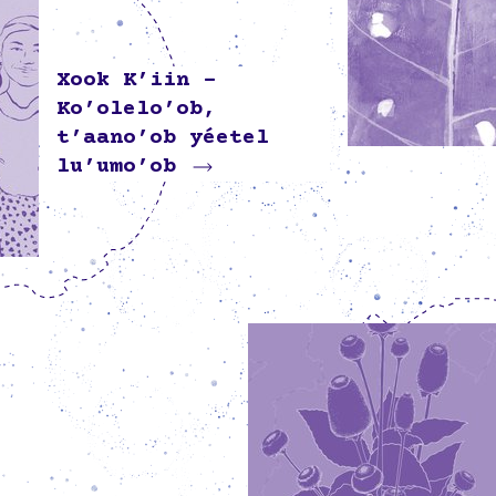
Xook K’iin –
Ko’olelo’ob,
t’aano’ob yéetel
lu’umo’ob